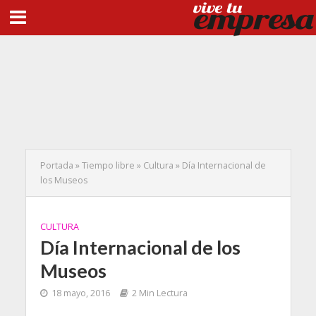
Portada
»
Tiempo libre
»
Cultura
»
Día Internacional de
los Museos
CULTURA
Día Internacional de los
Museos
18 mayo, 2016
2 Min Lectura