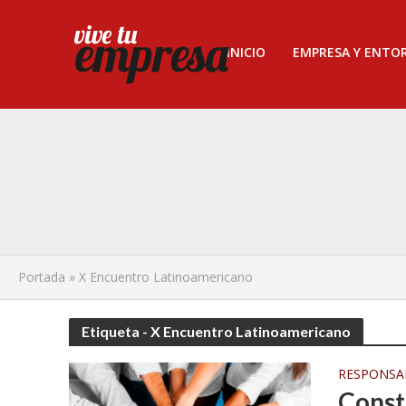
INICIO
EMPRESA Y ENTO
Portada
»
X Encuentro Latinoamericano
Etiqueta - X Encuentro Latinoamericano
RESPONSAB
Const