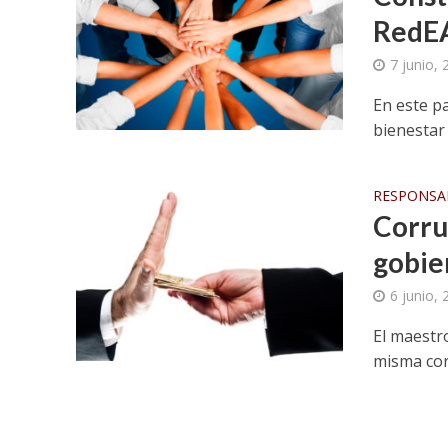
RedE
7 junio,
En este p
bienestar
RESPONSAB
Corru
gobie
6 junio,
El maestr
misma cor