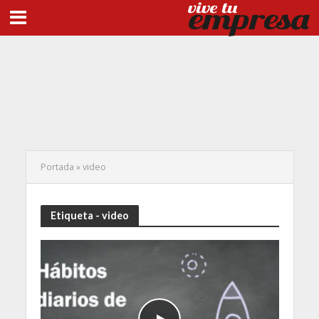
Portada
»
video
Etiqueta - video