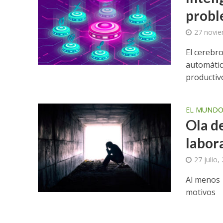
probl
27 novie
El cerebro
automátic
productiv
EL MUND
Ola de
labor
27 julio,
Al menos 
motivos