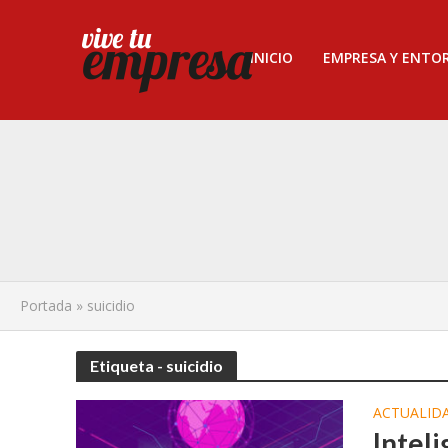
INICIO
EMPRESA Y ENTO
Portada
»
suicidio
Etiqueta - suicidio
ACTUALID
Inteli