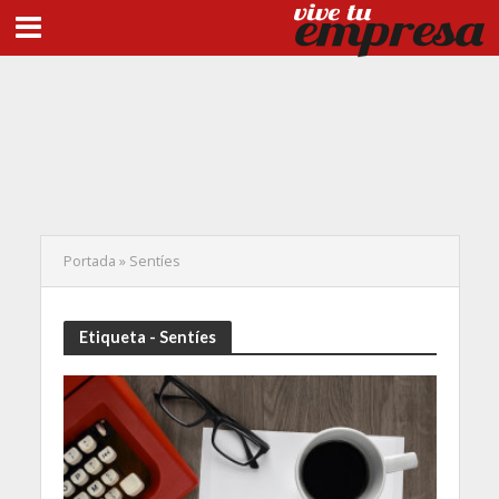
Portada
»
Sentíes
Etiqueta - Sentíes