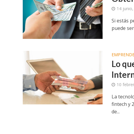
14 junio
Si estás 
puede ser 
EMPREND
Lo qu
Inter
10 febre
La tecnolo
fintech y 
de...