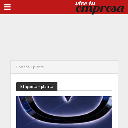
Portada
»
planta
Etiqueta - planta