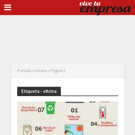
Portada
»
oficina
»
Página 2
Etiqueta - oficina