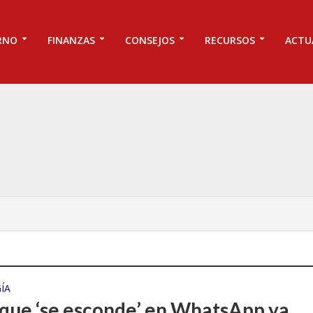
RNO
FINANZAS
CONSEJOS
RECURSOS
ACTU
ÍA
 que ‘se esconde’ en WhatsApp ya