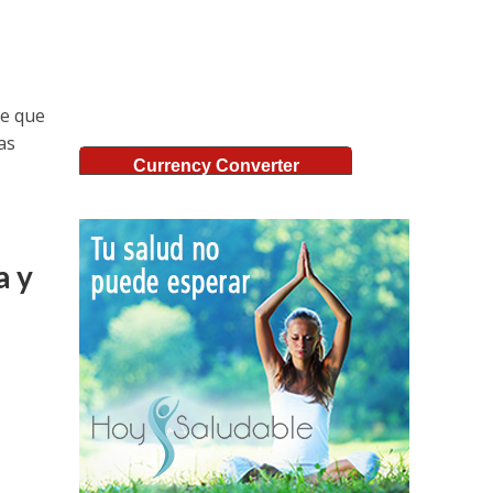
re que
as
Currency Converter
a y