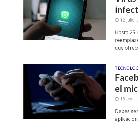
infect
12 julio,
Hasta 25 
reemplaza
que ofrece
TECNOLOG
Faceb
el mi
18 abril,
Debes ser 
aplicacion