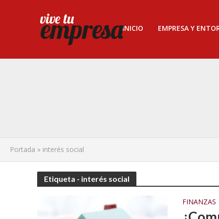
INICIO
EMPRESA Y ENTO
Portada
»
interés social
Etiqueta - interés social
FINANZAS
¿Comp