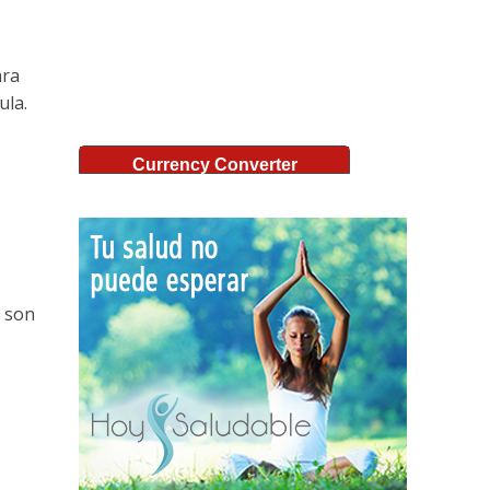
ara
ula.
Currency Converter
o son