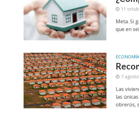
11 octub
Meta. Si 
que en se
ECONOMÍ
Recor
7 agosto
Las vivie
las única
obreros, s