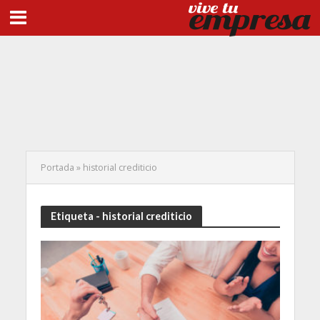
Portada
»
historial crediticio
Etiqueta - historial crediticio