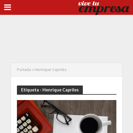
Portada
»
Henrique Capriles
Etiqueta - Henrique Capriles