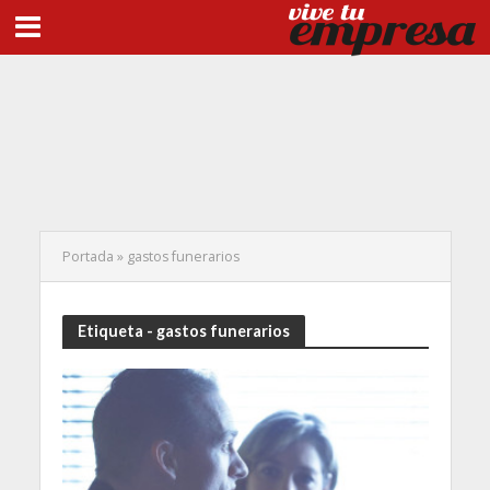
Portada
»
gastos funerarios
Etiqueta - gastos funerarios