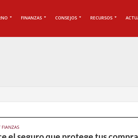
RNO
FINANZAS
CONSEJOS
RECURSOS
ACTU
 FIANZAS
e el seguro que protege tus compra