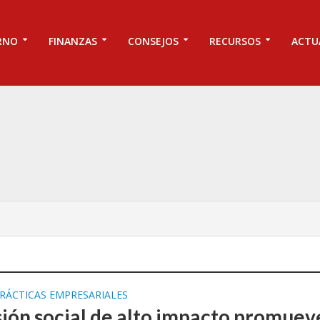
RNO
FINANZAS
CONSEJOS
RECURSOS
ACTU
RÁCTICAS EMPRESARIALES
sión social de alto impacto promuev