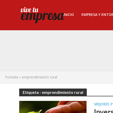
INICIO
EMPRESA Y ENTO
Portada
»
emprendimiento rural
Etiqueta - emprendimiento rural
MEJORES P
Inver