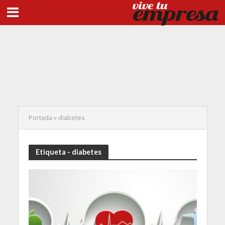
Portada
»
diabetes
Etiqueta - diabetes