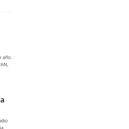
e año.
PAN,
ta
udio
ña,