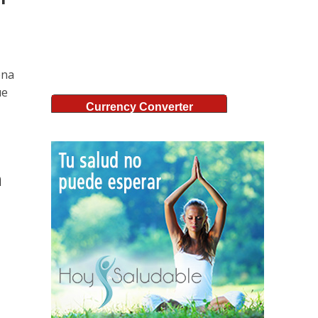
ena
ue
Currency Converter
a