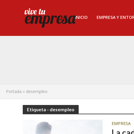
INICIO
EMPRESA Y ENTO
Portada
»
desempleo
Etiqueta - desempleo
EMPRESA
La cad