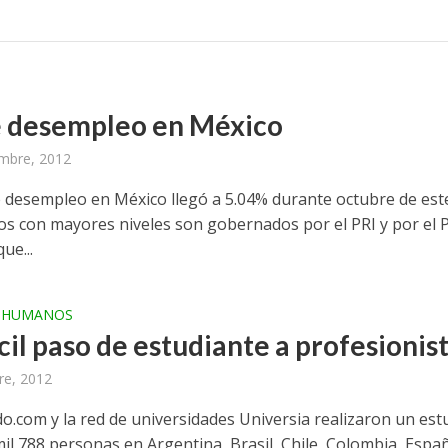
 desempleo en México
mbre, 2012
e desempleo en México llegó a 5.04% durante octubre de est
os con mayores niveles son gobernados por el PRI y por el 
ue...
 HUMANOS
ícil paso de estudiante a profesionis
re, 2012
o.com y la red de universidades Universia realizaron un est
il 788 personas en Argentina, Brasil, Chile, Colombia, Espa