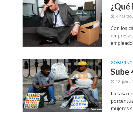
¿Qué 
4 marzo,
Con los ca
empresas 
empleado, 
GOBIERNO
Sube 
18 julio,
La tasa d
porcentua
mujeres su