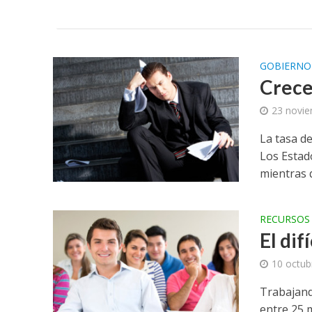
GOBIERNO
Crece
23 novie
La tasa d
Los Estad
mientras q
RECURSOS
El dif
10 octub
Trabajand
entre 25 m