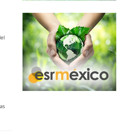
el
las