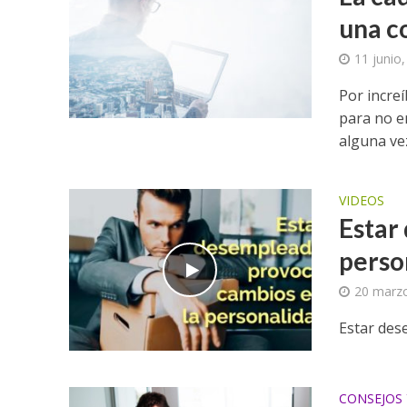
una c
11 junio
Por incre
para no e
alguna vez
VIDEOS
Estar
perso
20 marz
Estar des
CONSEJOS 