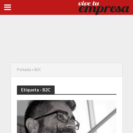
Portada
»
B2C
Etiqueta - B2C