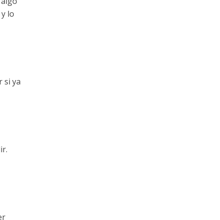
 algo
 y lo
 si ya
ir.
er