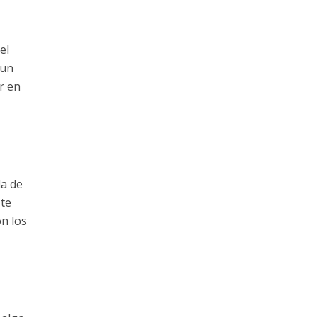
el
 un
r en
da de
 te
on los