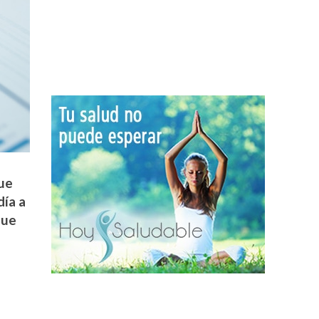
que
día a
que