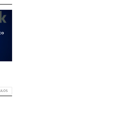
co
CULOS