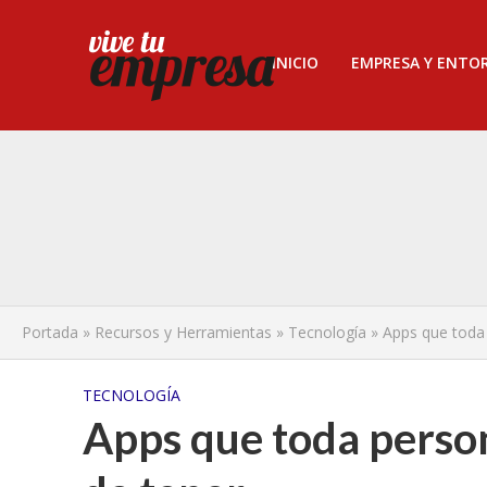
INICIO
EMPRESA Y ENTO
Portada
»
Recursos y Herramientas
»
Tecnología
»
Apps que toda 
TECNOLOGÍA
Apps que toda person