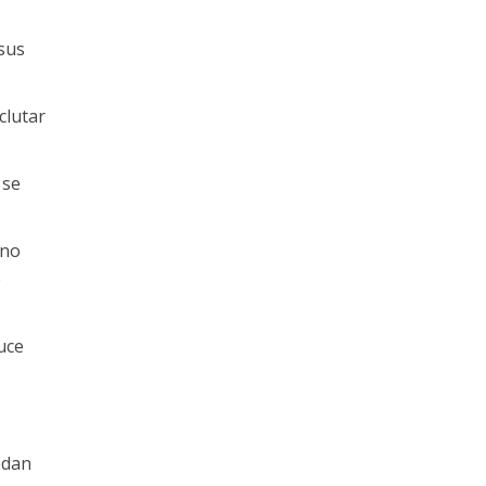
 sus
clutar
 se
 no
e
uce
edan