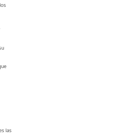
dos
r
su
que
es las