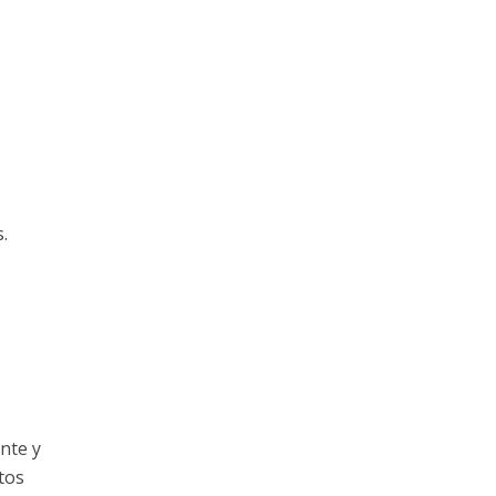
.
nte y
tos