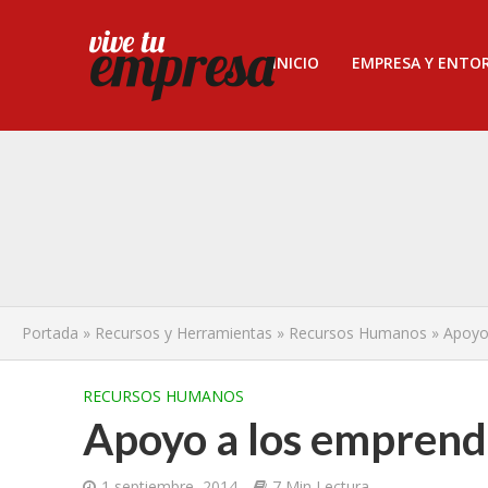
INICIO
EMPRESA Y ENTO
Portada
»
Recursos y Herramientas
»
Recursos Humanos
»
Apoyo
RECURSOS HUMANOS
Apoyo a los empren
1 septiembre, 2014
7 Min Lectura