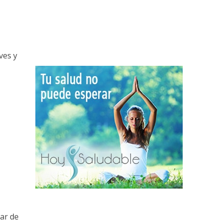
ves y
car de