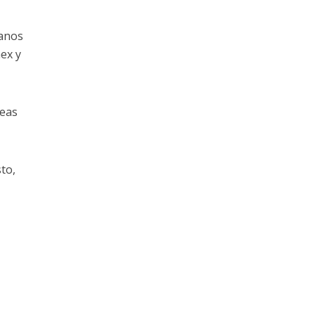
canos
ex y
reas
to,