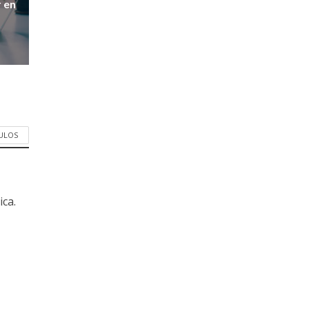
 en
CULOS
ica.