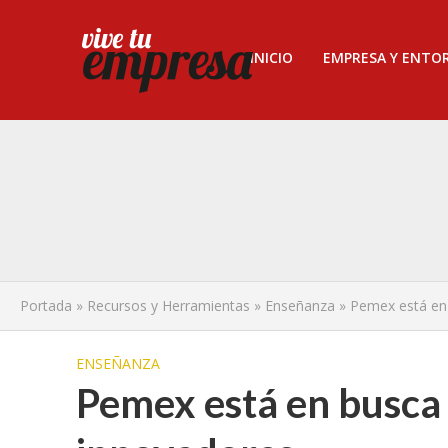
INICIO
EMPRESA Y ENTO
Portada
»
Recursos y Herramientas
»
Enseñanza
»
Pemex está en
ENSEÑANZA
Pemex está en busca