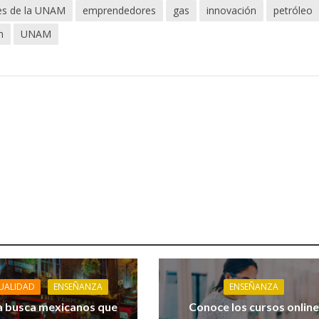
es de la UNAM
emprendedores
gas
innovación
petróleo
m
UNAM
UALIDAD
ENSEÑANZA
ENSEÑANZA
a busca mexicanos que
Conoce los cursos online