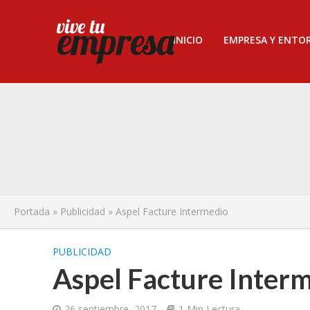
INICIO
EMPRESA Y ENTO
Portada
»
Publicidad
»
Aspel Facture Intermedio
PUBLICIDAD
Aspel Facture Inter
26 septiembre, 2017
1 Min Lectura