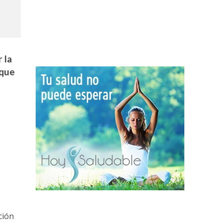
 la
 que
ción