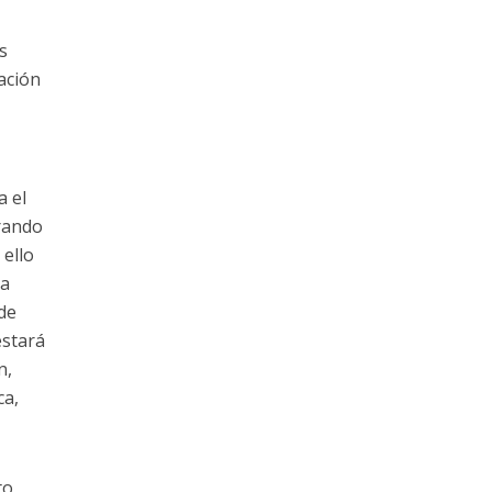
s
ación
a el
rando
 ello
na
 de
estará
n,
ca,
to,