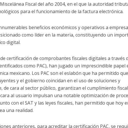
Miscelánea Fiscal del año 2004, en el que la autoridad tribut
ológicos para el funcionamiento de la factura electrónica.
 innumerables beneficios económicos y operativos a empresa
osicionado como líder en la materia, constituyendo un impor
co digital.
e certificación de comprobantes fiscales digitales a través 
entificados como PAC), han jugado un imprescindible papel 
ónica mexicano. Los PAC son el eslabón que ha permitido qu
uyentes y el gobierno coincidan en el uso de soluciones y
 de cara al sector público, garantizan el cumplimiento fisca
 cara al usuario impulsan una notable optimización de proc
unto con el SAT y las leyes fiscales, han permitido que hoy e
sea una realidad.
nes anteriores, para acreditar la certificación PAC, se requ