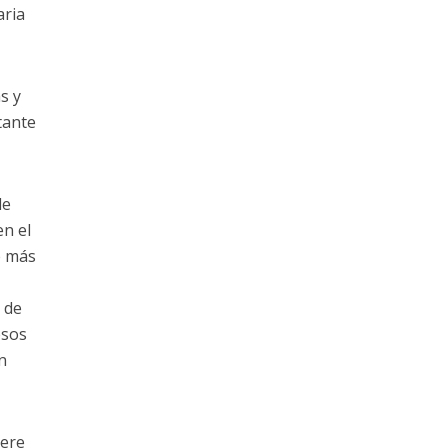
aria
s y
tante
de
en el
e más
l de
esos
n
iere