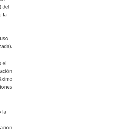
 del
 la
 uso
zada).
 el
tación
máximo
ciones
 la
mación