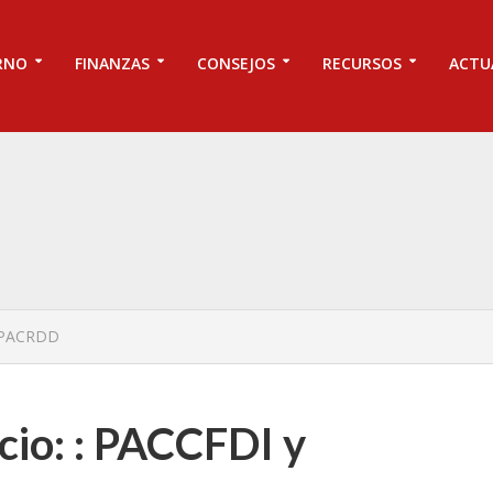
RNO
FINANZAS
CONSEJOS
RECURSOS
ACTU
y PACRDD
cio: : PACCFDI y