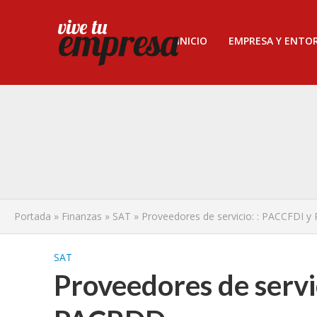
INICIO
EMPRESA Y ENTO
Portada
»
Finanzas
»
SAT
»
Proveedores de servicio: : PACCFDI 
SAT
Proveedores de servi