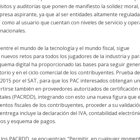
sitos y auditorías que ponen de manifiesto la solidez moral,
empresa aspirante, ya que al ser entidades altamente regulada
 como al usuario que cuentan con niveles de servicio y oper
nacionales.
entre el mundo de la tecnología y el mundo fiscal, sigue
uevos retos para todos los jugadores de la industria y par
quema digital ha proporcionado las bases para seguir gene
torio y en el ciclo comercial de los contribuyentes. Prueba de
n 2015 por el SAT, para que los PAC interesados obtengan u
ertirse también en proveedores autorizados de certificación
tales (PACRDD), integrando con esto una nueva figura que 
ntos fiscales de los contribuyentes, proceder a su validació
entrega incluye la declaración del IVA, contabilidad electróni
ados y esquema de pagos.
a los PACRDD, se encuentran: “Permitir, en cualquier momen