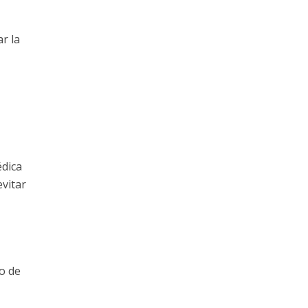
r la
édica
evitar
io de