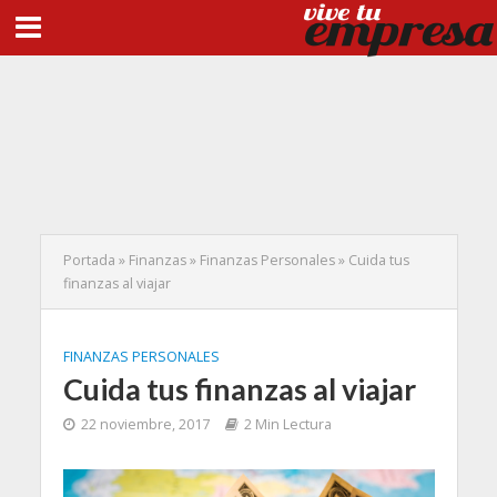
Portada
»
Finanzas
»
Finanzas Personales
»
Cuida tus
finanzas al viajar
FINANZAS PERSONALES
Cuida tus finanzas al viajar
22 noviembre, 2017
2 Min Lectura