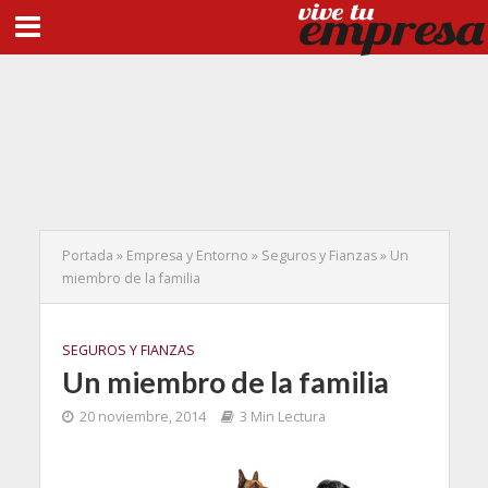
Portada
»
Empresa y Entorno
»
Seguros y Fianzas
»
Un
miembro de la familia
SEGUROS Y FIANZAS
Un miembro de la familia
20 noviembre, 2014
3 Min Lectura