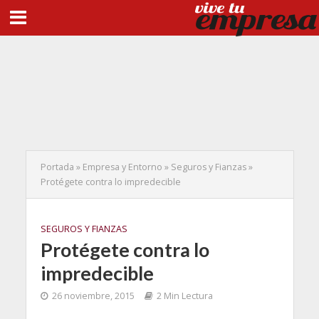
Portada
»
Empresa y Entorno
»
Seguros y Fianzas
»
Protégete contra lo impredecible
SEGUROS Y FIANZAS
Protégete contra lo
impredecible
26 noviembre, 2015
2 Min Lectura