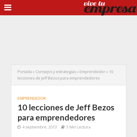
Portada
»
Consejos y estrategias
»
Emprendedor
»
10
lecciones de Jeff Bezos para emprendedores
EMPRENDEDOR
10 lecciones de Jeff Bezos
para emprendedores
4 septiembre, 2013
5 Min Lectura