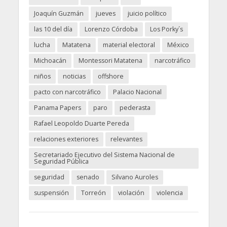
Joaquín Guzmán
jueves
juicio político
las 10 del día
Lorenzo Córdoba
Los Porky´s
lucha
Matatena
material electoral
México
Michoacán
Montessori Matatena
narcotráfico
niños
noticias
offshore
pacto con narcotráfico
Palacio Nacional
Panama Papers
paro
pederasta
Rafael Leopoldo Duarte Pereda
relaciones exteriores
relevantes
Secretariado Ejecutivo del Sistema Nacional de
Seguridad Pública
seguridad
senado
Silvano Auroles
suspensión
Torreón
violación
violencia