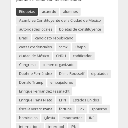
Etiquetas
acuerdo
alumnos
Asamblea Constituyente de la Ciudad de México
autoridades locales
boletas de constituyente
Brasil
candidato republicano
cartas credenciales
cdmx
Chapo
ciudad de México
CNDH
codificador
Congreso
crimen organizado
Daphne Fernández
Dilma Rousseff
diputados
Donald Trump
embajadores
Enrique Fernández Fassnacht
Enrique Peña Nieto
EPN
Estados Unidos
fiscalía veracruzana
fortuna
Fox
gobierno
homicidios
iglesia
importantes
INE
internacional
interpool
IPN