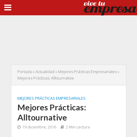
Portada
»
Actualidad
»
Mejores Prácticas Empresariales
»
Mejores Prácticas: Alltournative
MEJORES PRÁCTICAS EMPRESARIALES
Mejores Prácticas:
Alltournative
19 diciembre, 2016
2 Min Lectura